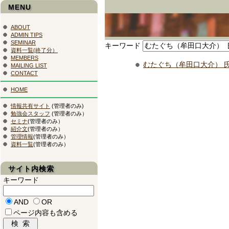
MENU
ABOUT
ADMIN TIPS
SEMINAR
キーワード
資料一覧(終了分）
MEMBERS
むたぐち（牟田口大介） 
MAILING LIST
CONTACT
HOME
情報共有サイト
(管理者のみ)
勉強会スタッフ
(管理者のみ）
セミナ
(管理者のみ）
紹介文
(管理者のみ）
管理情報
(管理者のみ）
資料一覧
(管理者のみ）
サイト内検索
キーワード
AND
OR
ページ内容も含める