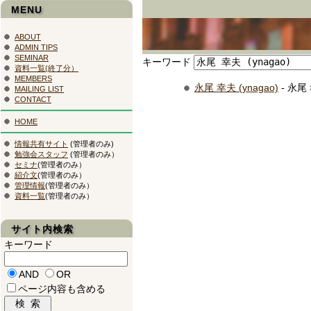
MENU
ABOUT
ADMIN TIPS
SEMINAR
キーワード
資料一覧(終了分）
MEMBERS
永尾 幸夫 (ynagao)
- 永尾 
MAILING LIST
CONTACT
HOME
情報共有サイト
(管理者のみ)
勉強会スタッフ
(管理者のみ）
セミナ
(管理者のみ）
紹介文
(管理者のみ）
管理情報
(管理者のみ）
資料一覧
(管理者のみ）
サイト内検索
キーワード
AND
OR
ページ内容も含める