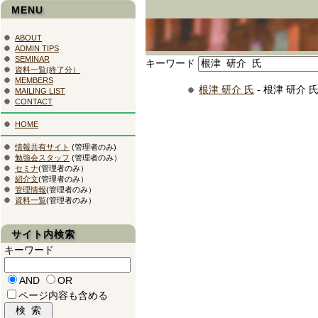
MENU
ABOUT
ADMIN TIPS
SEMINAR
キーワード
資料一覧(終了分）
MEMBERS
根津 研介 氏
- 根津 研介 
MAILING LIST
CONTACT
HOME
情報共有サイト
(管理者のみ)
勉強会スタッフ
(管理者のみ）
セミナ
(管理者のみ）
紹介文
(管理者のみ）
管理情報
(管理者のみ）
資料一覧
(管理者のみ）
サイト内検索
キーワード
AND
OR
ページ内容も含める