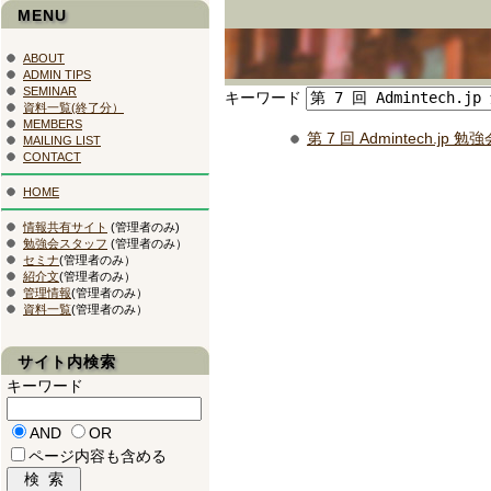
MENU
ABOUT
ADMIN TIPS
SEMINAR
キーワード
資料一覧(終了分）
MEMBERS
第 7 回 Admintech.j
MAILING LIST
CONTACT
HOME
情報共有サイト
(管理者のみ)
勉強会スタッフ
(管理者のみ）
セミナ
(管理者のみ）
紹介文
(管理者のみ）
管理情報
(管理者のみ）
資料一覧
(管理者のみ）
サイト内検索
キーワード
AND
OR
ページ内容も含める