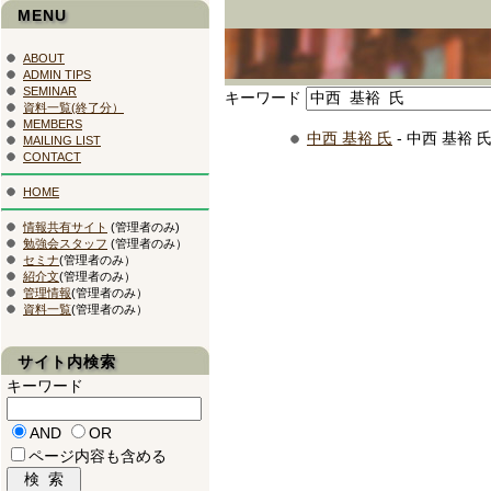
MENU
ABOUT
ADMIN TIPS
SEMINAR
キーワード
資料一覧(終了分）
MEMBERS
中西 基裕 氏
- 中西 基裕 
MAILING LIST
CONTACT
HOME
情報共有サイト
(管理者のみ)
勉強会スタッフ
(管理者のみ）
セミナ
(管理者のみ）
紹介文
(管理者のみ）
管理情報
(管理者のみ）
資料一覧
(管理者のみ）
サイト内検索
キーワード
AND
OR
ページ内容も含める