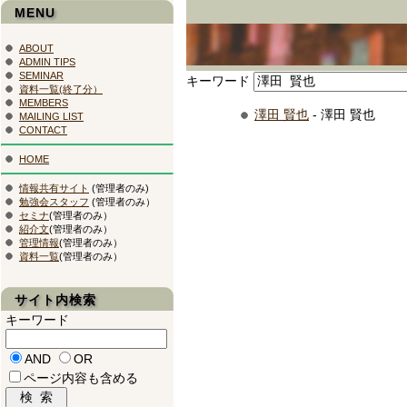
MENU
ABOUT
ADMIN TIPS
SEMINAR
キーワード
資料一覧(終了分）
MEMBERS
澤田 賢也
- 澤田 賢也
MAILING LIST
CONTACT
HOME
情報共有サイト
(管理者のみ)
勉強会スタッフ
(管理者のみ）
セミナ
(管理者のみ）
紹介文
(管理者のみ）
管理情報
(管理者のみ）
資料一覧
(管理者のみ）
サイト内検索
キーワード
AND
OR
ページ内容も含める