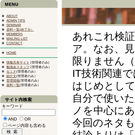
MENU
ABOUT
ADMIN TIPS
SEMINAR
資料一覧(終了分）
あれこれ検
MEMBERS
MAILING LIST
CONTACT
ア。なお、見
HOME
限りません（
情報共有サイト
(管理者のみ)
勉強会スタッフ
(管理者のみ）
IT技術関連
セミナ
(管理者のみ）
紹介文
(管理者のみ）
管理情報
(管理者のみ）
はじめとして
資料一覧
(管理者のみ）
自分で使い
サイト内検索
キーワード
ノを中心にあ
AND
OR
今回のネタも
ページ内容も含める