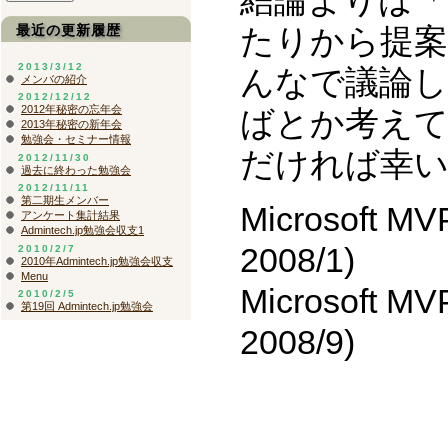
結論よりは
最近の更新履歴
たりから提案
2013/3/12
んなで議論
メンバの紹介
2012/12/12
2012年秘密の忘年会
ばとか考え
2013年秘密の新年会
勉強会・セミナー情報
だければ幸
2012/11/30
過去に終わった勉強会
2012/11/11
第二期生メンバー
Microsoft MVP
アンケート集計結果
Admintech.jp勉強会収支1
2008/1)
2010/2/7
2010年Admintech.jp勉強会収支
Menu
Microsoft MVP
2010/2/5
第19回 Admintech.jp勉強会
2008/9)