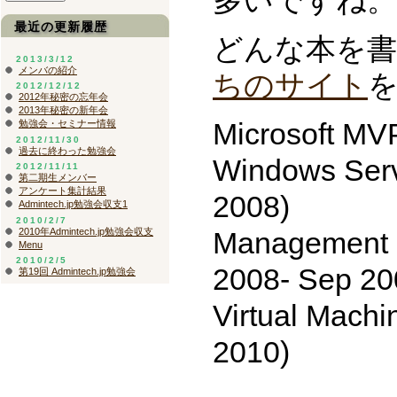
多いですね。
最近の更新履歴
どんな本を書
2013/3/12
メンバの紹介
ちのサイト
2012/12/12
2012年秘密の忘年会
2013年秘密の新年会
Microsoft MV
勉強会・セミナー情報
2012/11/30
過去に終わった勉強会
Windows Serv
2012/11/11
第二期生メンバー
アンケート集計結果
2008)
Admintech.jp勉強会収支1
2010/2/7
2010年Admintech.jp勉強会収支
Management I
Menu
2010/2/5
2008- Sep 20
第19回 Admintech.jp勉強会
Virtual Machi
2010)