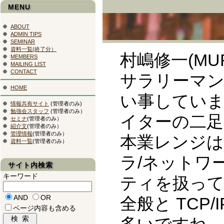
MENU
ABOUT
ADMIN TIPS
SEMINAR
資料一覧(終了分）
村嶋修一(MUR
MEMBERS
MAILING LIST
CONTACT
サラリーマン(独
HOME
い事していま
情報共有サイト
(管理者のみ)
勉強会スタッフ
(管理者のみ）
イターの二
セミナ
(管理者のみ）
紹介文
(管理者のみ）
管理情報
(管理者のみ）
本業レンジは業
資料一覧
(管理者のみ）
ラ/ネットワ
サイト内検索
キーワード
ティを扱っており
AND
OR
全般と TCP/
ページ内容も含める